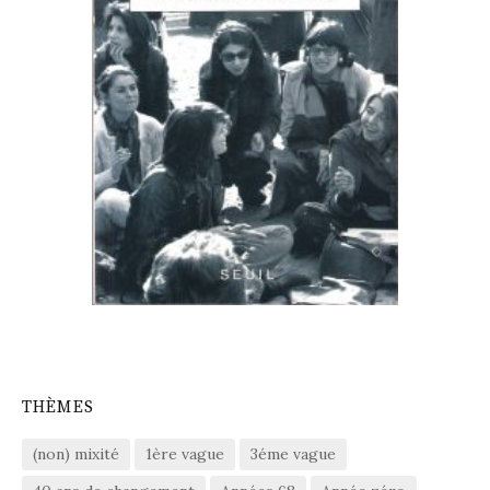
THÈMES
(non) mixité
1ère vague
3éme vague