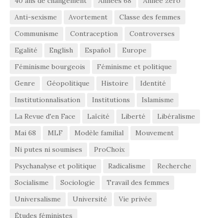
40 ans de changement
Années 68
Année zéro
Anti-sexisme
Avortement
Classe des femmes
Communisme
Contraception
Controverses
Egalité
English
Español
Europe
Féminisme bourgeois
Féminisme et politique
Genre
Géopolitique
Histoire
Identité
Institutionnalisation
Institutions
Islamisme
La Revue d'en Face
Laïcité
Liberté
Libéralisme
Mai 68
MLF
Modèle familial
Mouvement
Ni putes ni soumises
ProChoix
Psychanalyse et politique
Radicalisme
Recherche
Socialisme
Sociologie
Travail des femmes
Universalisme
Université
Vie privée
Études féministes