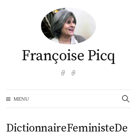
Aller
au
contenu
Françoise Picq
English
Español
Recher
MENU
DictionnaireFeministeDe