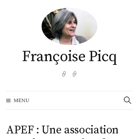
Aller
au
contenu
Françoise Picq
English
Español
Recher
MENU
APEF : Une association