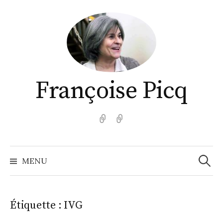
Aller
au
contenu
Françoise Picq
English
Español
Recher
MENU
Étiquette :
IVG