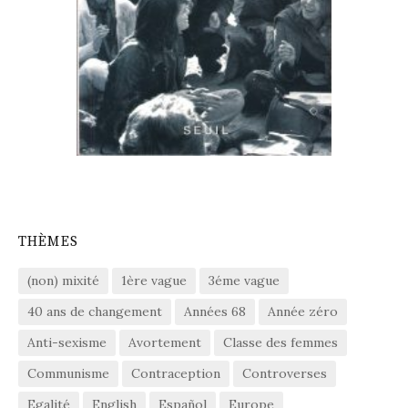
THÈMES
(non) mixité
1ère vague
3éme vague
40 ans de changement
Années 68
Année zéro
Anti-sexisme
Avortement
Classe des femmes
Communisme
Contraception
Controverses
Egalité
English
Español
Europe