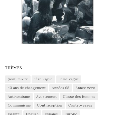
THÈMES
(non) mixité
1ère vague
3éme vague
40 ans de changement
Années 68
Année zéro
Anti-sexisme
Avortement
Classe des femmes
Communisme
Contraception
Controverses
Egalité
English
Español
Europe