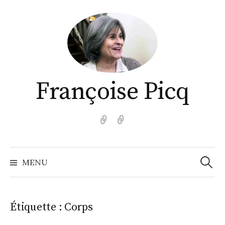
Aller
au
contenu
Françoise Picq
English
Español
Recher
MENU
Étiquette :
Corps