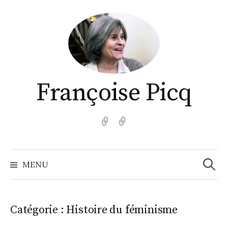
Aller
au
contenu
Françoise Picq
English
Español
Recher
MENU
Catégorie :
Histoire du féminisme