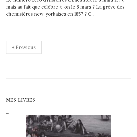
mais au fait que célèbre-t-on le 8 mars ? La grève des
chemisières new-yorkaises en 1857 ? C...
Navigation
« Previous
des
articles
MES LIVRES