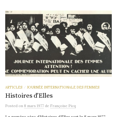
ARTICLES
JOURNÉE INTERNATIONALE DES FEMMES
/
Histoires d’Elles
Posted
on
8 mars 1977
de
Françoise Picq
Le numéro zéro d’Histoires d’Elles sort le 8 mars 1977,